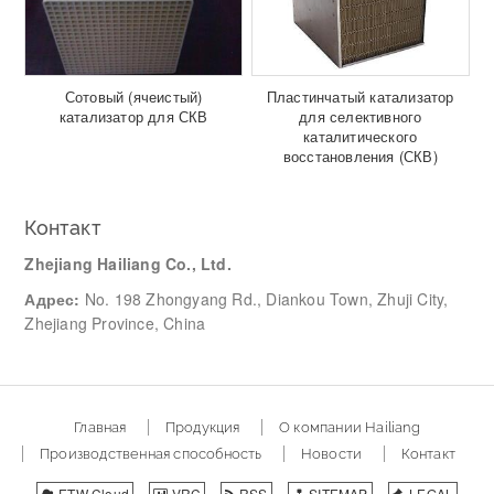
Сотовый (ячеистый)
Пластинчатый катализатор
катализатор для СКВ
для селективного
каталитического
восстановления (СКВ)
Контакт
Zhejiang Hailiang Co., Ltd.
Адрес:
No. 198 Zhongyang Rd., Diankou Town, Zhuji City,
Zhejiang Province, China
Главная
Продукция
О компании Hailiang
Производственная способность
Новости
Контакт
ETW Cloud
VRC
RSS
SITEMAP
LEGAL