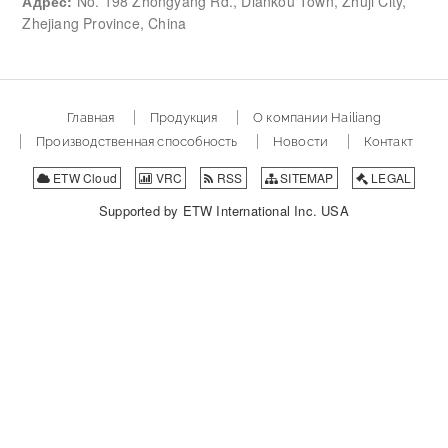
Адрес:
No. 198 Zhongyang Rd., Diankou Town, Zhuji City,
Zhejiang Province, China
Главная
Продукция
О компании Hailiang
Производственная способность
Новости
Контакт
ETW Cloud
VRC
RSS
SITEMAP
LEGAL
Supported by ETW International Inc. USA